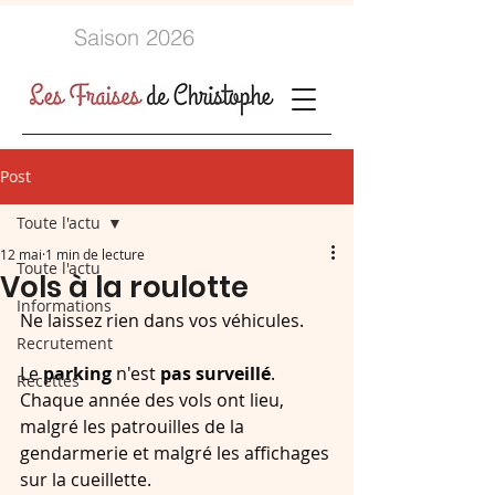
Saison 2026
Post
Toute l'actu
12 mai
1 min de lecture
Toute l'actu
Vols à la roulotte
Informations
Ne laissez rien dans vos véhicules.
Recrutement
Le 
parking 
n'est 
pas surveillé
. 
Recettes
Chaque année des vols ont lieu, 
malgré les patrouilles de la 
gendarmerie et malgré les affichages 
sur la cueillette.