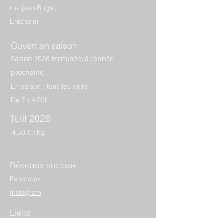
rue jean Bugatti
Entzheim
Ouvert en saison
Saison 2026 terminée, à l'année
prochaine
En saison : tous les jours
De 7h à 20h
Tarif 2026
4,50 € / kg
Réseaux sociaux
Facebook
Instagram
Liens